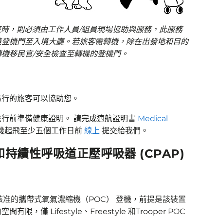
班時，則必須由工作人員/組員現場協助與服務。此服務
境登機門至入境大廳。若旅客需轉機，除在出發地和目的
機移民官/安全檢查至轉機的登機門。
隨行的旅客可以協助您。
行前準備健康證明。 請完成適航證明書
Medical
機起飛至少五個工作日前
線上
提交給我們。
和持續性呼吸道正壓呼吸器 (CPAP)
核准的攜帶式氧氣濃縮機（POC） 登機，前提是該裝置
 Lifestyle、Freestyle 和Trooper POC