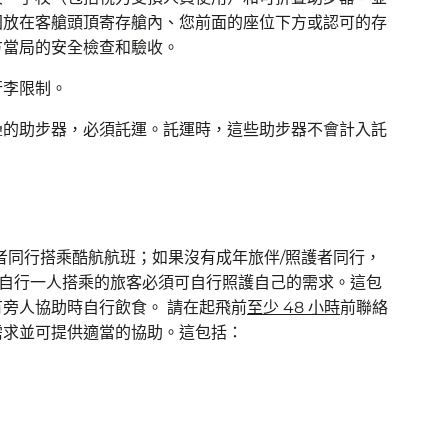
固放在客艙頭頂寄存艙內、您前面的座位下方或認可的存
方當局的安全檢查和驗收。
行李限制。
疊的助步器，必須託運。託運時，這些助步器不會計入託
者同行搭乘酷航航班；如果沒有成年旅伴/照護者同行，
。自行一人搭乘的旅客必須可自行照護自己的需求。這包
旁人協助時自行飲食。 請在起飛前
至少 48 小時
前聯絡
需求並可提供適當的協助。這包括：