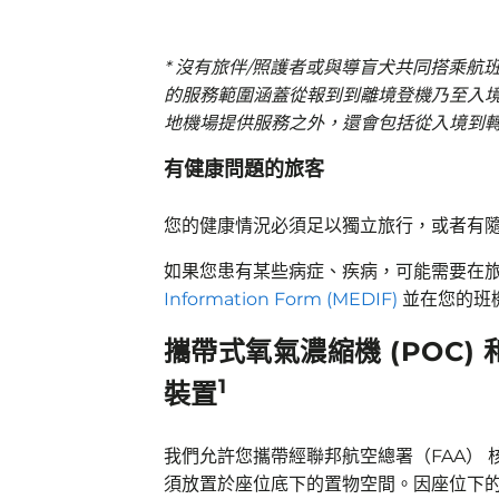
* 沒有旅伴/照護者或與導盲犬共同搭乘航
的服務範圍涵蓋從報到到離境登機乃至入
地機場提供服務之外，還會包括從入境到轉
有健康問題的旅客
您的健康情況必須足以獨立旅行，或者有
如果您患有某些病症、疾病，可能需要在旅
Information Form (MEDIF)
並在您的班
攜帶式氧氣濃縮機 (POC) 
1
裝置
我們允許您攜帶經聯邦航空總署（FAA） 
須放置於座位底下的置物空間。因座位下的空間有限，僅