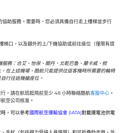
的協助服務。需要時，您必須具備自行走上樓梯並步行
坪樓梯口，以及額外的上/下機協助或前往座位（僅限有提
機服務：
合艾
、
怡保、關丹、
北乾巴魯、
蘭卡威、梳
此，在上述機場，酷航只能提供往返客機時所需要的輪椅
並自行往返機艙座位。
行，請在航班起飛前至少 48 小時聯絡酷航
客服中心
。
得航空公司核准。
程時，可以參考
國際航空運輸協會 (IATA)
對載運電池供電
杖、手杖（包括視力受損人員使用）和可折疊助步器，並