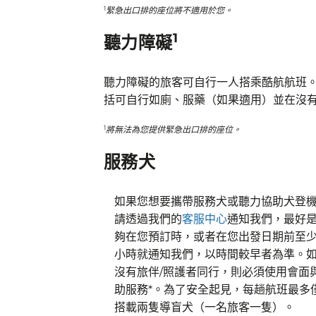
1
緊急出口排的座位將不適用於您。
1
聽力障礙
聽力障礙的旅客可自行一人搭乘酷航航班
括可自行如廁、服藥（如果適用）並在沒
1
將無法為您提供緊急出口排的座位。
服務犬
如果您想要攜帶服務犬或聽力協助犬登
請透過我們的
客服中心
通知我們，最好
夠在您預訂時，或者在您出發日期前至少 
小時就通知我們，以時間較早者為準。
沒有旅伴/照護者同行，則必須使用會面
助服務*。為了安全起見，每趟航班最多
搭載兩隻導盲犬（一名旅客一隻）。