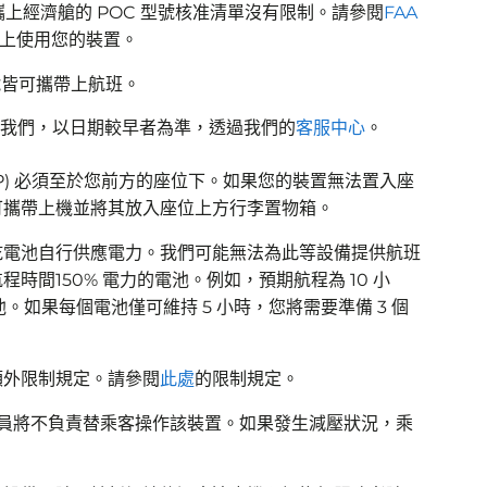
攜上經濟艙的 POC 型號核准清單沒有限制。請參閱
FAA
上使用您的裝置。
型號皆可攜帶上航班。
通知我們，以日期較早者為準，透過我們的
客服中心
。
PAP) 必須至於您前方的座位下。如果您的裝置無法置入座
可攜帶上機並將其放入座位上方行李置物箱。
膠或乾電池自行供應電力。我們可能無法為此等設備提供航班
時間150% 電力的電池。例如，預期航程為 10 小
。如果每個電池僅可維持 5 小時，您將需要準備 3 個
額外限制規定。請參閱
此處
的限制規定。
組人員將不負責替乘客操作該裝置。如果發生減壓狀況，乘
。