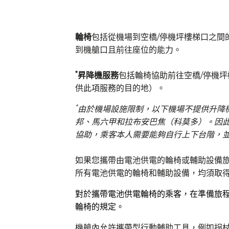
輪椅
包括從機場到空橋/停機坪樓梯口之間
到機艙口且前往座位的能力。
*
昇降機服務
包括輪椅協助前往空橋/停機
供此項服務的目的地）。
*
由於機場設施限制，以下機場不提供升降
邦、馬六甲和拉布安巴焦（科莫多）。因
協助，乘客本人需要能夠自行上下台階，
如果您攜帶由電池供電的輪椅或輔助設備旅
所有電池供電的輪椅和輔助設備，均須取
對於攜帶電池供電輪椅的乘客，在準備旅
輪椅的規定。
機艙內允許攜帶型行動輔助工具，例如拐