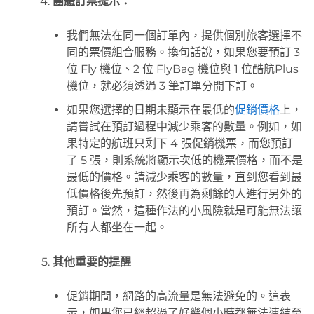
團體訂票提示：
我們無法在同一個訂單內，提供個別旅客選擇不
同的票價組合服務。換句話說，如果您要預訂 3
位 Fly 機位、2 位 FlyBag 機位與 1 位酷航Plus
機位，就必須透過 3 筆訂單分開下訂。
如果您選擇的日期未顯示在最低的
促銷價格
上，
請嘗試在預訂過程中減少乘客的數量。例如，如
果特定的航班只剩下 4 張促銷機票，而您預訂
了 5 張，則系統將顯示次低的機票價格，而不是
最低的價格。請減少乘客的數量，直到您看到最
低價格後先預訂，然後再為剩餘的人進行另外的
預訂。當然，這種作法的小風險就是可能無法讓
所有人都坐在一起。
其他重要的提醒
促銷期間，網路的高流量是無法避免的。這表
示，如果您已經超過了好幾個小時都無法連結至