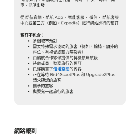
寧、昆明出發
從 酷航官網、酷航 App、 智能客服、 微信、 酷航客服
中心或第三方（例如，Expedia）旅行網站進行的預訂
預訂不包含：
多個城市預訂
需要特殊需求協助的旅客（例如，輪椅、額外的
座位、有視覺或聽力障礙者）
由酷航合作夥伴提供的轉機航班航段
待命或員工勤務旅行的預訂
已經購買了
倍增空間
的賓客
正在等待 Bid4ScootPlus 和 Upgrade2Plus
請求確認的旅客
懷孕的旅客
與嬰兒一起旅行的旅客
網路報到