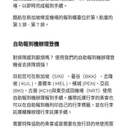
場，以即時完成報到手續。
酷航在新加坡樟宜機場的報到櫃臺位於第 1 航廈的
第 5 排 - 第 7 排。
自助報到機辦理登機
對排隊感到厭煩嗎？ 使用我們的自助報到機辦理登
機省去排隊煩惱！
目前您可在新加坡（SIN）、曼谷（BKK）、
吉隆
坡 ( KUL )
、
墨爾本 ( MEL )
、檳城 (PEN)、亞庇
(BKI)、
古晉 (KCH)
與東京成田機場（NRT）使用
自助報到機辦理報到手續。攜帶託運行李的乘客也
可以在自助報到機列印自己的行李標籤，並在行李
託運櫃檯辦理行李託運手續。
需要特殊協助的乘客或是需要在旅行目的地使用簽