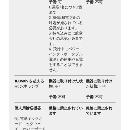
予備:
可
予備:
不可
1. 乗客1名につき2個
まで
2. 損傷/漏電防止の
対処が施されている
必要があります。
3. 持ち込みには航空
会社の承認が必要で
す。
4. 飛行中にパワー
バンク（ポータブル
電源）の使用や充電
をすることはできま
せん。
160Wh を超える
機器に取り付けた状
機器に取り付け
例: 水中ランプ
態:
不可
た状態:
不可
予備:
不可
予備:
不可
個人用輸送機器
厳格に禁止されてい
厳格に禁止され
ます
ています
例: 電動キックボ
ード、セグウェ
イ、 ホバーボード