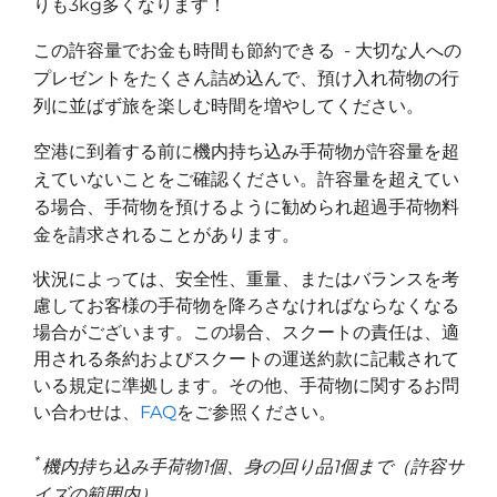
りも3kg多くなります！
この許容量でお金も時間も節約できる - 大切な人への
プレゼントをたくさん詰め込んで、預け入れ荷物の行
列に並ばず旅を楽しむ時間を増やしてください。
空港に到着する前に機内持ち込み手荷物が許容量を超
えていないことをご確認ください。許容量を超えてい
る場合、手荷物を預けるように勧められ超過手荷物料
金を請求されることがあります。
状況によっては、安全性、重量、またはバランスを考
慮してお客様の手荷物を降ろさなければならなくなる
場合がございます。この場合、スクートの責任は、適
用される条約およびスクートの運送約款に記載されて
いる規定に準拠します。
その他、手荷物に関するお問
い合わせは、
FAQ
をご参照ください。
*
機内持ち込み手荷物1個、身の回り品1個まで（許容サ
イズの範囲内）