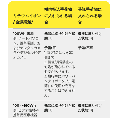
機内持込手荷物
受託手荷物に
リチウムイオン
に入れられる場
入れられる場
/ 金属電池*
合
合
100Wh 未満
機器に取り付けた状
機器に取り付け
例: ノートパソコ
態:
可
た状態:
可
ン、携帯電話、お
よびデジタルカメ
予備:
可
予備:
不可
ラやデジタルビデ
1. 乗客1名につき20
オカメラ
個まで
2. 損傷/漏電防止の
対処が施されている
必要があります。
3. 飛行中にパワーバ
ンク（ポータブル電
源）の使用や充電を
することはできませ
ん。
100 〜160Wh
機器に取り付けた状
機器に取り付け
例: ビデオ機材や
態:
可
た状態:
可
携帯用医療機器