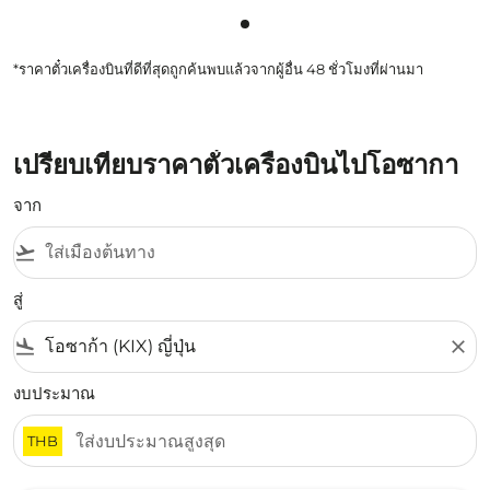
กำลังแสดง cmp-pagination-sh
*ราคาตั๋วเครื่องบินที่ดีที่สุดถูกค้นพบแล้วจากผู้อื่น 48 ชั่วโมงที่ผ่านมา
เปรียบเทียบราคาตั๋วเครื่องบินไปโอซากา
จาก
flight_takeoff
สู่
flight_land
close
งบประมาณ
THB