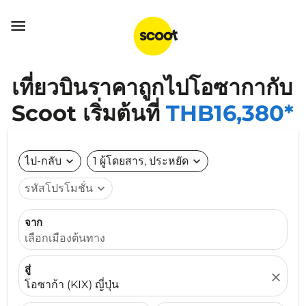

เที่ยวบินราคาถูกไปโอซากากับ
Scoot เริ่มต้นที่
THB16,380*
ไป-กลับ
expand_more
1 ผู้โดยสาร, ประหยัด
expand_more
รหัสโปรโมชั่น
expand_more
จาก
เลือกเมืองต้นทาง
สู่
close
โอซาก้า (KIX) ญี่ปุ่น