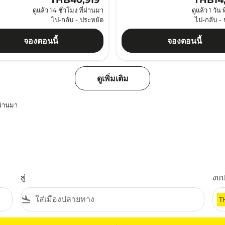
THB40,919
*
THB14
ดูแล้ว 14 ชั่วโมง ที่ผ่านมา
ดูแล้ว 1 วัน 
ไป-กลับ
-
ประหยัด
ไป-กลับ
-
จองตอนนี้
จองตอนนี้
ดูเพิ่มเติม
่ผ่านมา
สู่
งบ
flight_land
T