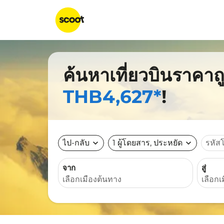
ค้นหาเที่ยวบินราคาถ
THB4,627*
!
ไป-กลับ
expand_more
1 ผู้โดยสาร, ประหยัด
expand_more
รหัส
จาก
สู่