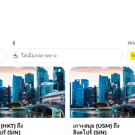
สู่
งบ
flight_land
T
ต (HKT)
ถึง
เกาะสมุย (USM)
ถึง
ปร์ (SIN)
สิงคโปร์ (SIN)