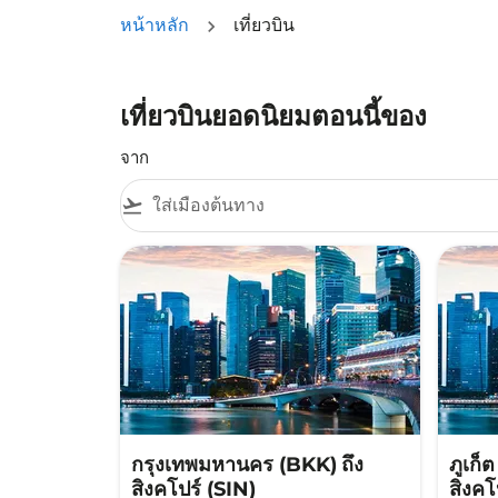
หน้าหลัก
เที่ยวบิน
เที่ยวบินยอดนิยมตอนนี้ของ
จาก
flight_takeoff
กรุงเทพมหานคร (BKK)
ถึง
ภูเก็
สิงคโปร์ (SIN)
สิงคโ