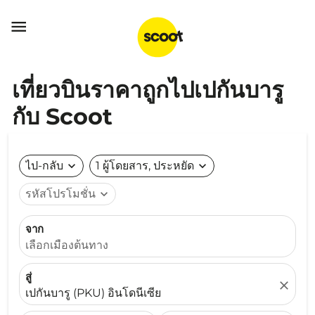

เที่ยวบินราคาถูกไปเปกันบารู
กับ Scoot
ไป-กลับ
expand_more
1 ผู้โดยสาร, ประหยัด
expand_more
รหัสโปรโมชั่น
expand_more
จาก
เลือกเมืองต้นทาง
สู่
close
เปกันบารู (PKU) อินโดนีเซีย