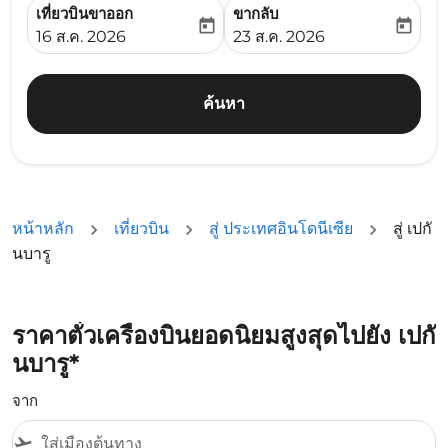
เที่ยวบินขาออก
ขากลับ
today
today
fc-booking-departure-date-aria-label
fc-booking-return-date-ari
16 ส.ค. 2026
23 ส.ค. 2026
ค้นหา
หน้าหลัก
เที่ยวบิน
สู่ ประเทศอินโดนีเซีย
สู่ เปกั
นบารู
ราคาตั๋วเครื่องบินยอดนิยมสูงสุดไปยัง เปกั
นบารู*
จาก
flight_takeoff