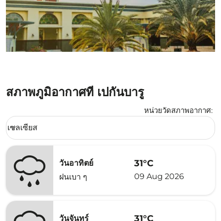
สภาพภูมิอากาศที่ เปกันบารู
หน่วยวัดสภาพอากาศ
:
Weather unit option เซลเซียส Selected
เซลเซียส
keyboard_arrow_down
31°C
วันอาทิตย์
09 Aug 2026
ฝนเบา ๆ
31°C
วันจันทร์