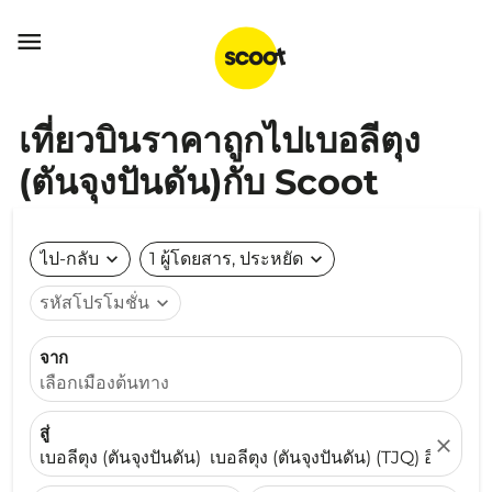

เที่ยวบินราคาถูกไปเบอลีตุง
(ตันจุงปันดัน)กับ Scoot
ไป-กลับ
expand_more
1 ผู้โดยสาร, ประหยัด
expand_more
รหัสโปรโมชั่น
expand_more
จาก
เลือกเมืองต้นทาง
สู่
close
เบอลีตุง (ตันจุงปันดัน) เบอลีตุง (ตันจุงปันดัน) (TJQ) อินโดนีเ