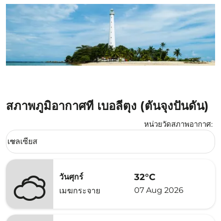
สภาพภูมิอากาศที่ เบอลีตุง (ตันจุงปันดัน)
หน่วยวัดสภาพอากาศ
:
Weather unit option เซลเซียส Selected
เซลเซียส
keyboard_arrow_down
32°C
วันศุกร์
07 Aug 2026
เมฆกระจาย