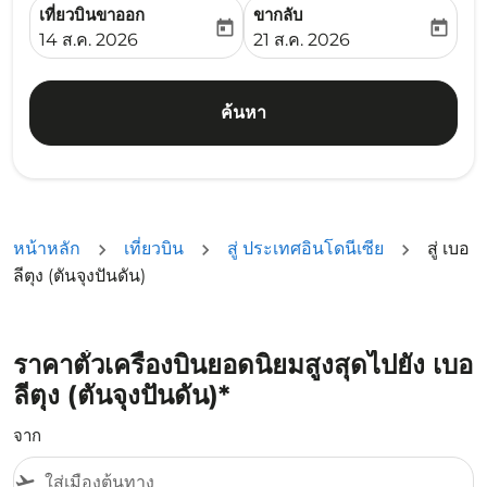
เที่ยวบินขาออก
ขากลับ
today
today
fc-booking-departure-date-aria-label
fc-booking-return-date-ari
14 ส.ค. 2026
21 ส.ค. 2026
ค้นหา
หน้าหลัก
เที่ยวบิน
สู่ ประเทศอินโดนีเซีย
สู่ เบอ
ลีตุง (ตันจุงปันดัน)
ราคาตั๋วเครื่องบินยอดนิยมสูงสุดไปยัง เบอ
ลีตุง (ตันจุงปันดัน)*
จาก
flight_takeoff