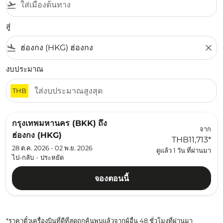
flight_takeoff
สู่
flight_land
close
งบประมาณ
THB
กรุงเทพมหานคร (BKK)
ถึง
จาก
ฮ่องกง (HKG)
THB11,713
*
28 ต.ค. 2026 - 02 พ.ย. 2026
ดูแล้ว 1 วัน ที่ผ่านมา
ไป-กลับ
-
ประหยัด
จองตอนนี้
*ราคาตั๋วเครื่องบินที่ดีที่สุดถูกค้นพบแล้วจากผู้อื่น 48 ชั่วโมงที่ผ่านมา