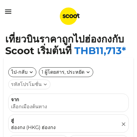

เที่ยวบินราคาถูกไปฮ่องกงกับ
Scoot เริ่มต้นที่
THB11,713*
ไป-กลับ
expand_more
1 ผู้โดยสาร, ประหยัด
expand_more
รหัสโปรโมชั่น
expand_more
จาก
เลือกเมืองต้นทาง
สู่
close
ฮ่องกง (HKG) ฮ่องกง