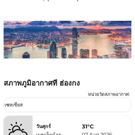
สภาพภูมิอากาศที่ ฮ่องกง
หน่วยวัดสภาพอากาศ
:
Weather unit option เซลเซียส Selected
เซลเซียส
keyboard_arrow_down
31°C
วันศุกร์
07 Aug 2026
เมฆเล็กน้อย