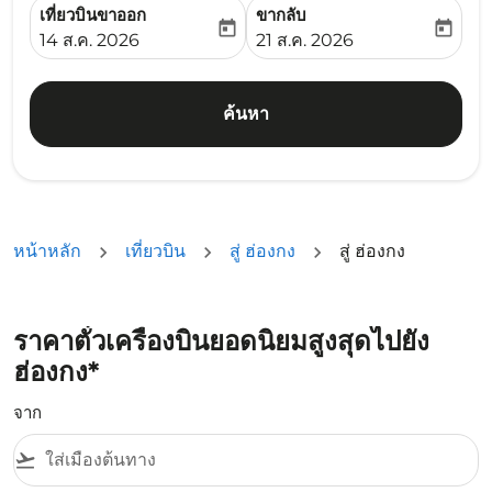
เที่ยวบินขาออก
ขากลับ
today
today
fc-booking-departure-date-aria-label
fc-booking-return-date-ari
14 ส.ค. 2026
21 ส.ค. 2026
ค้นหา
หน้าหลัก
เที่ยวบิน
สู่ ฮ่องกง
สู่ ฮ่องกง
ราคาตั๋วเครื่องบินยอดนิยมสูงสุดไปยัง
ฮ่องกง*
จาก
flight_takeoff