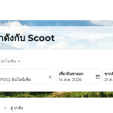
าดังกับ Scoot
โปรโมชั่น
expand_more
เที่ยวบินขาออก
ขากล
close
today
fc-booking-departure-date-
fc-b
14 ส.ค. 2026
21 ส
ย
สู่ ปาดัง