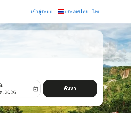
เข้าสู่ระบบ
keyboard_arrow_down
ประเทศไทย
-
ไทย
ับ
ค้นหา
today
aria-label
ooking-return-date-aria-label
.ค. 2026