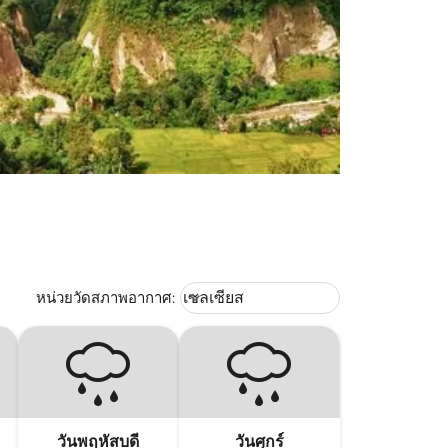
Weather unit option เซลเซียส Selec
หน่วยวัดสภาพอากาศ
:
เซลเซียส
keyboard_arrow_down
วันพฤหัสบดี
วันศุกร์