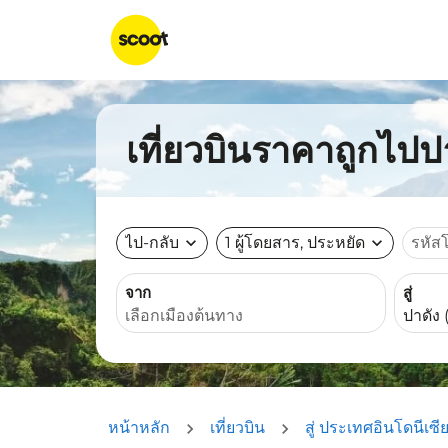
เที่ยวบินราคาถูกไปป
ไป-กลับ
expand_more
1 ผู้โดยสาร, ประหยัด
expand_more
รหัส
จาก
สู่
หน้าหลัก
เที่ยวบิน
สู่ ประเทศอินโดนีเซี