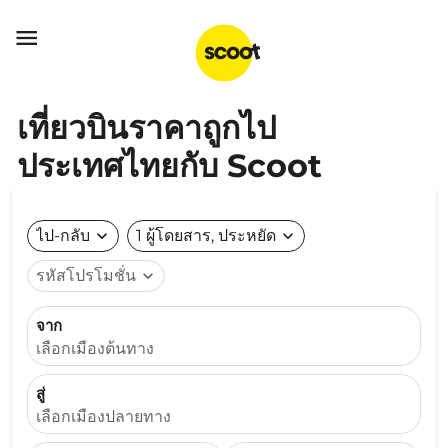

เที่ยวบินราคาถูกไป
ประเทศไทยกับ Scoot
ไป-กลับ
expand_more
1 ผู้โดยสาร, ประหยัด
expand_more
รหัสโปรโมชั่น
expand_more
จาก
เลือกเมืองต้นทาง
สู่
เลือกเมืองปลายทาง