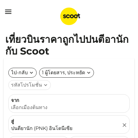

เที่ยวบินราคาถูกไปปนตีอานัก
กับ Scoot
ไป-กลับ
expand_more
1 ผู้โดยสาร, ประหยัด
expand_more
รหัสโปรโมชั่น
expand_more
จาก
เลือกเมืองต้นทาง
สู่
close
ปนตียานัก (PNK) อินโดนีเซีย