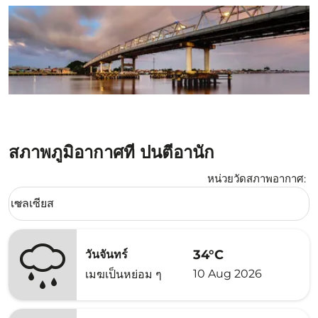
สภาพภูมิอากาศที่ ปนตีอานัก
หน่วยวัดสภาพอากาศ
:
Weather unit option เซลเซียส Selected
เซลเซียส
keyboard_arrow_down
34°C
วันจันทร์
10 Aug 2026
เมฆเป็นหย่อม ๆ