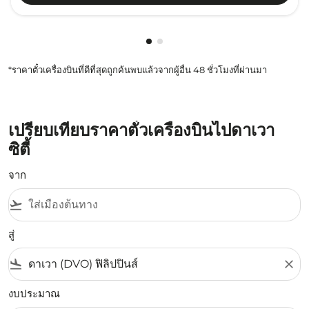
กำลังแสดง cmp-pagination-sho
กำลังแสดง cmp-pagination-s
*ราคาตั๋วเครื่องบินที่ดีที่สุดถูกค้นพบแล้วจากผู้อื่น 48 ชั่วโมงที่ผ่านมา
เปรียบเทียบราคาตั๋วเครื่องบินไปดาเวา
ซิตี้
จาก
flight_takeoff
สู่
flight_land
close
งบประมาณ