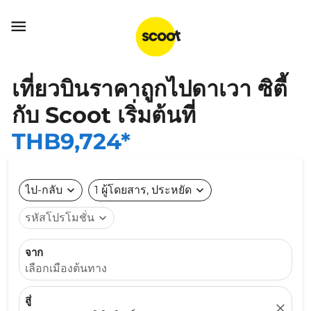

เที่ยวบินราคาถูกไปดาเวา ซิตี้
กับ Scoot เริ่มต้นที่
THB9,724*
ไป-กลับ
expand_more
1 ผู้โดยสาร, ประหยัด
expand_more
รหัสโปรโมชั่น
expand_more
จาก
เลือกเมืองต้นทาง
สู่
close