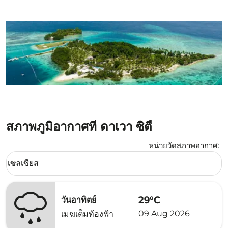
สภาพภูมิอากาศที่ ดาเวา ซิตี้
หน่วยวัดสภาพอากาศ
:
Weather unit option เซลเซียส Selected
เซลเซียส
keyboard_arrow_down
29°C
วันอาทิตย์
09 Aug 2026
เมฆเต็มท้องฟ้า