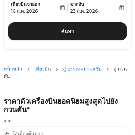
เที่ยวบินขาออก
ขากลับ
today
today
fc-booking-departure-date-aria-label
fc-booking-return-date-ari
16 ส.ค. 2026
23 ส.ค. 2026
ค้นหา
หน้าหลัก
เที่ยวบิน
สู่ ประเทศมาเลเซีย
สู่ กวน
ตัน
ราคาตั๋วเครื่องบินยอดนิยมสูงสุดไปยัง
กวนตัน*
จาก
flight_takeoff