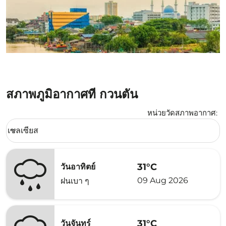
สภาพภูมิอากาศที่ กวนตัน
หน่วยวัดสภาพอากาศ
:
Weather unit option เซลเซียส Selected
เซลเซียส
keyboard_arrow_down
31°C
วันอาทิตย์
09 Aug 2026
ฝนเบา ๆ
31°C
วันจันทร์