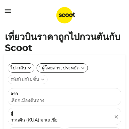

เที่ยวบินราคาถูกไปกวนตันกับ
Scoot
ไป-กลับ
expand_more
1 ผู้โดยสาร, ประหยัด
expand_more
รหัสโปรโมชั่น
expand_more
จาก
เลือกเมืองต้นทาง
สู่
close
กวนตัน (KUA) มาเลเซีย