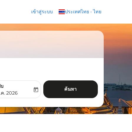
เข้าสู่ระบบ
keyboard_arrow_down
ประเทศไทย
-
ไทย
ับ
ค้นหา
today
aria-label
ooking-return-date-aria-label
.ค. 2026