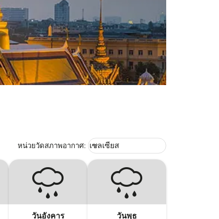
Weather unit option เซลเซียส Selec
หน่วยวัดสภาพอากาศ
:
เซลเซียส
keyboard_arrow_down
วันอังคาร
วันพุธ