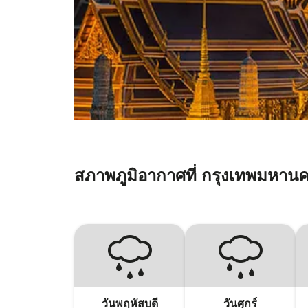
สภาพภูมิอากาศที่ กรุงเทพมหาน
วันพฤหัสบดี
วันศุกร์