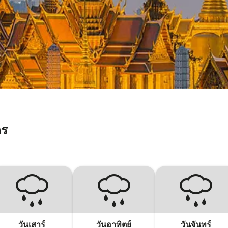
คร
วันเสาร์
วันอาทิตย์
วันจันทร์