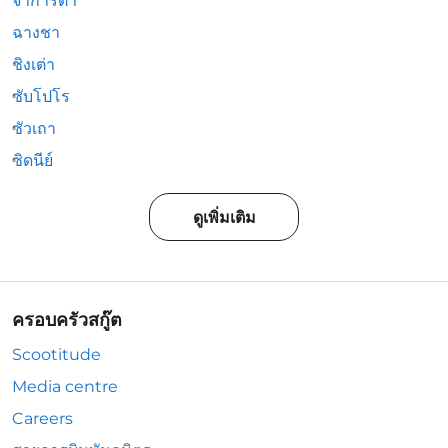
จาการ์ตา
ฉางชา
ชิงเต่า
ซับโปโร
ซัวเถา
ซิดนีย์
ดูเพิ่มเติม
ครอบครัวสกู๊ต
Scootitude
Media centre
Careers