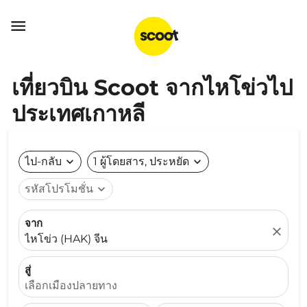

เที่ยวบิน Scoot จากไหโข่วไป
ประเทศเกาหลี
ไป-กลับ
expand_more
1 ผู้โดยสาร, ประหยัด
expand_more
รหัสโปรโมชั่น
expand_more
จาก
close
ไหโข่ว (HAK) จีน
สู่
เลือกเมืองปลายทาง