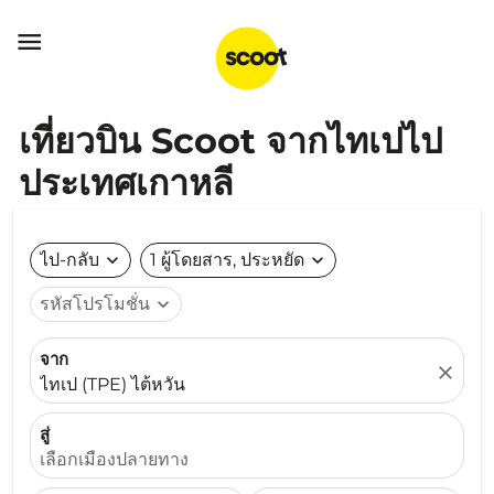

เที่ยวบิน Scoot จากไทเปไป
ประเทศเกาหลี
ไป-กลับ
expand_more
1 ผู้โดยสาร, ประหยัด
expand_more
รหัสโปรโมชั่น
expand_more
จาก
close
ไทเป (TPE) ไต้หวัน
สู่
เลือกเมืองปลายทาง