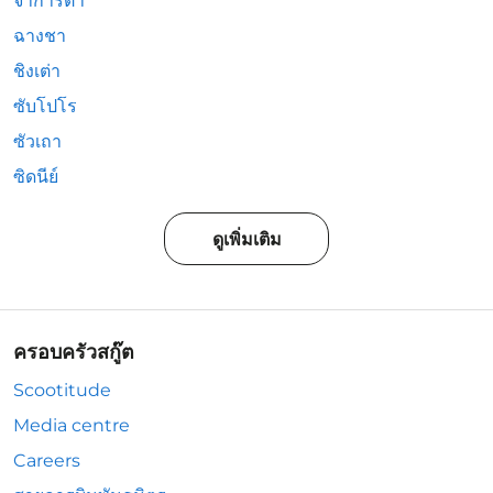
จาการ์ตา
ฉางชา
ชิงเต่า
ซับโปโร
ซัวเถา
ซิดนีย์
ดูเพิ่มเติม
ครอบครัวสกู๊ต
Scootitude
Media centre
Careers