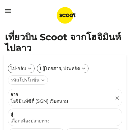

เที่ยวบิน Scoot จากโฮจิมินห์
ไปลาว
ไป-กลับ
expand_more
1 ผู้โดยสาร, ประหยัด
expand_more
รหัสโปรโมชั่น
expand_more
จาก
close
โฮจิมินห์ซิตี้ (SGN) เวียดนาม
สู่
เลือกเมืองปลายทาง