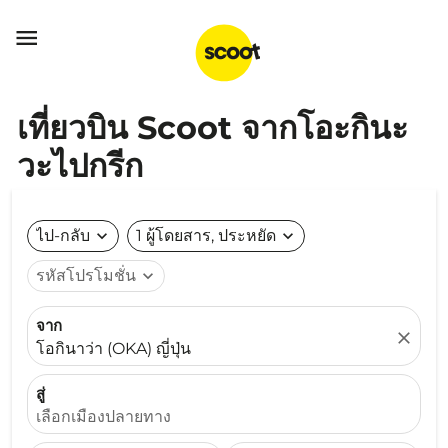

เที่ยวบิน Scoot จากโอะกินะ
วะไปกรีก
ไป-กลับ
expand_more
1 ผู้โดยสาร, ประหยัด
expand_more
รหัสโปรโมชั่น
expand_more
จาก
close
โอกินาว่า (OKA) ญี่ปุ่น
สู่
เลือกเมืองปลายทาง