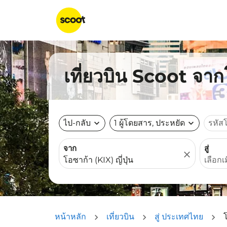
เที่ยวบิน Scoot จ
ไป-กลับ
expand_more
1 ผู้โดยสาร, ประหยัด
expand_more
รหัส
จาก
สู่
close
หน้าหลัก
เที่ยวบิน
สู่ ประเทศไทย