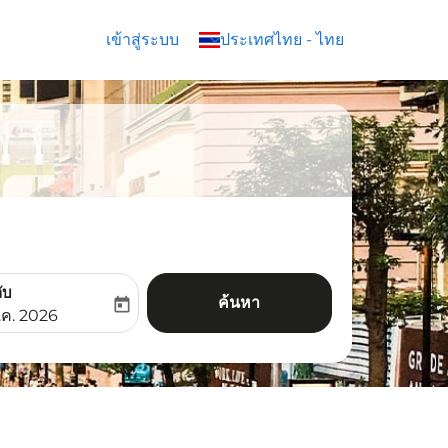
เข้าสู่ระบบ
keyboard_arrow_down
ประเทศไทย
-
ไทย
ับ
ค้นหา
today
aria-label
ooking-return-date-aria-label
.ค. 2026