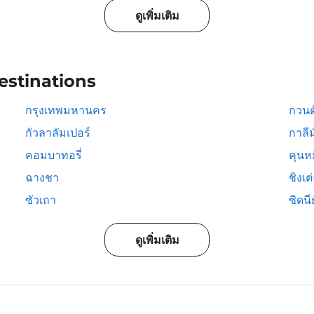
ดูเพิ่มเติม
estinations
กรุงเทพมหานคร
กวนต
กัวลาลัมเปอร์
กาลีม
คอมบาทอรี่
คุนห
ฉางชา
ชิงเต
ซัวเถา
ซิดนีย
ดูเพิ่มเติม