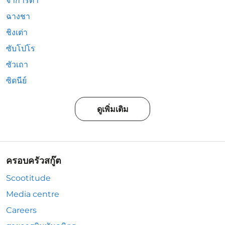
จาการ์ตา
ฉางชา
ชิงเต่า
ซับโปโร
ซัวเถา
ซิดนีย์
ดูเพิ่มเติม
ครอบครัวสกู๊ต
Scootitude
Media centre
Careers