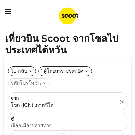

เที่ยวบิน Scoot จากโซลไป
ประเทศไต้หวัน
ไป-กลับ
expand_more
1 ผู้โดยสาร, ประหยัด
expand_more
รหัสโปรโมชั่น
expand_more
จาก
close
โซล (ICN) เกาหลีใต้
สู่
เลือกเมืองปลายทาง