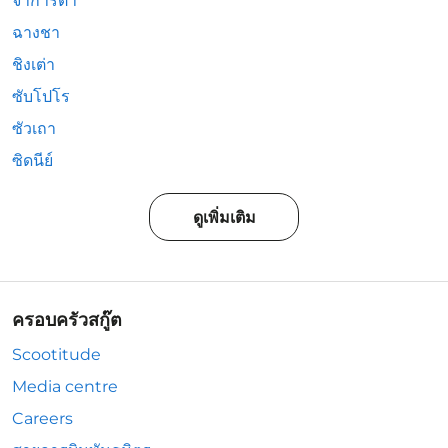
จาการ์ตา
ฉางชา
ชิงเต่า
ซับโปโร
ซัวเถา
ซิดนีย์
ดูเพิ่มเติม
ครอบครัวสกู๊ต
Scootitude
Media centre
Careers