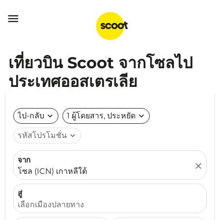

เที่ยวบิน Scoot จากโซลไป
ประเทศออสเตรเลีย
ไป-กลับ
expand_more
1 ผู้โดยสาร, ประหยัด
expand_more
รหัสโปรโมชั่น
expand_more
จาก
close
โซล (ICN) เกาหลีใต้
สู่
เลือกเมืองปลายทาง