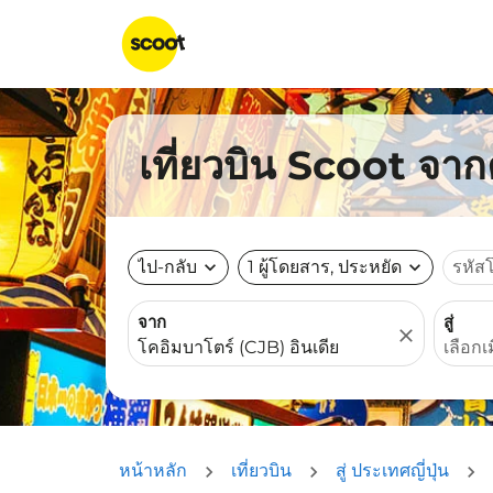
เที่ยวบิน Scoot จาก
ไป-กลับ
expand_more
1 ผู้โดยสาร, ประหยัด
expand_more
รหัส
จาก
สู่
close
หน้าหลัก
เที่ยวบิน
สู่ ประเทศญี่ปุ่น