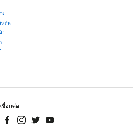
ัน
ันตัน
มิง
่า
์
เชื่อมต่อ