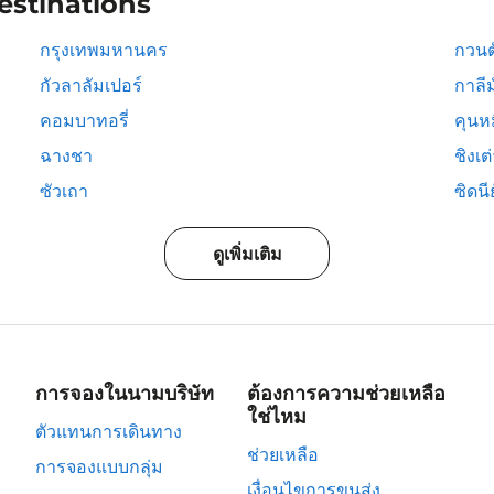
estinations
กรุงเทพมหานคร
กวนต
กัวลาลัมเปอร์
กาลีม
คอมบาทอรี่
คุนห
ฉางชา
ชิงเต
ซัวเถา
ซิดนีย
ดูเพิ่มเติม
การจองในนามบริษัท
ต้องการความช่วยเหลือ
ใช่ไหม
ตัวแทนการเดินทาง
ช่วยเหลือ
การจองแบบกลุ่ม
เงื่อนไขการขนส่ง