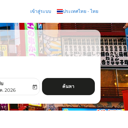
เข้าสู่ระบบ
keyboard_arrow_down
ประเทศไทย
-
ไทย
ับ
ค้นหา
today
aria-label
ooking-return-date-aria-label
.ค. 2026