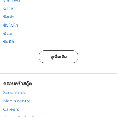
จาการ์ตา
ฉางชา
ชิงเต่า
ซับโปโร
ซัวเถา
ซิดนีย์
ดูเพิ่มเติม
ครอบครัวสกู๊ต
Scootitude
Media centre
Careers