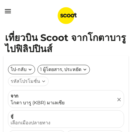

เที่ยวบิน Scoot จากโกตาบารู
ไปฟิลิปปินส์
ไป-กลับ
expand_more
1 ผู้โดยสาร, ประหยัด
expand_more
รหัสโปรโมชั่น
expand_more
จาก
close
โกตา บารู (KBR) มาเลเซีย
สู่
เลือกเมืองปลายทาง