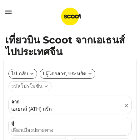

เที่ยวบิน Scoot จากเอเธนส์
ไปประเทศจีน
ไป-กลับ
expand_more
1 ผู้โดยสาร, ประหยัด
expand_more
รหัสโปรโมชั่น
expand_more
จาก
close
เอเธนส์ (ATH) กรีก
สู่
เลือกเมืองปลายทาง