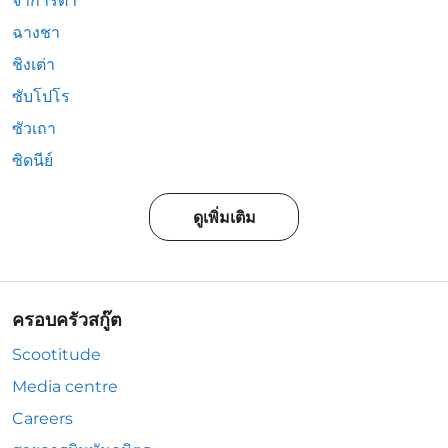
จาการ์ตา
ฉางชา
ชิงเต่า
ซับโปโร
ซัวเถา
ซิดนีย์
ดูเพิ่มเติม
ครอบครัวสกู๊ต
Scootitude
Media centre
Careers