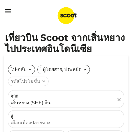

เที่ยวบิน Scoot จากเสิ่นหยาง
ไปประเทศอินโดนีเซีย
ไป-กลับ
expand_more
1 ผู้โดยสาร, ประหยัด
expand_more
รหัสโปรโมชั่น
expand_more
จาก
close
เสิ่นหยาง (SHE) จีน
สู่
เลือกเมืองปลายทาง