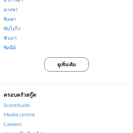
จาการ์ตา
ฉางชา
ชิงเต่า
ซับโปโร
ซัวเถา
ซิดนีย์
ดูเพิ่มเติม
ครอบครัวสกู๊ต
Scootitude
Media centre
Careers