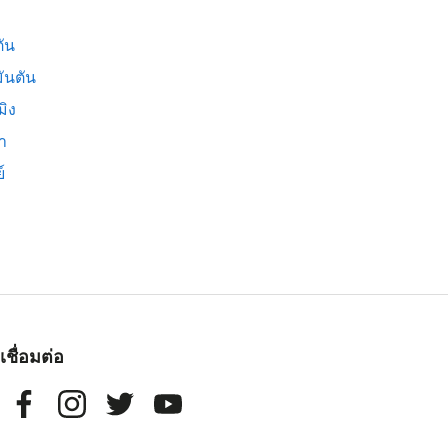
ัน
ันตัน
มิง
่า
์
เชื่อมต่อ