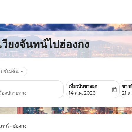
เวียงจันทน์ไปฮ่องกง
โปรโมชั่น
expand_more
เที่ยวบินขาออก
ขากล
today
fc-booking-departure-date-
fc-b
14 ส.ค. 2026
21 ส
ันทน์ - ฮ่องกง