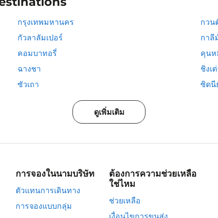
estinations
กรุงเทพมหานคร
กวนต
กัวลาลัมเปอร์
กาลีม
คอมบาทอรี่
คุนห
ฉางชา
ชิงเต
ซัวเถา
ซิดนีย
ดูเพิ่มเติม
การจองในนามบริษัท
ต้องการความช่วยเหลือ
ใช่ไหม
ตัวแทนการเดินทาง
ช่วยเหลือ
การจองแบบกลุ่ม
เงื่อนไขการขนส่ง