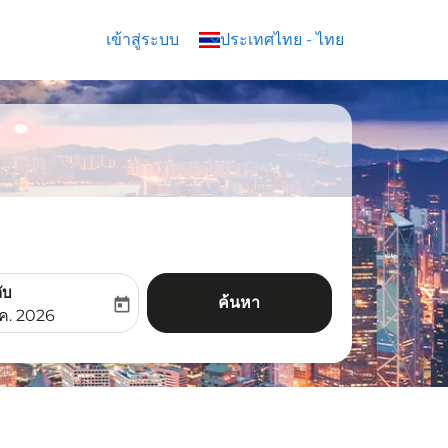
เข้าสู่ระบบ
keyboard_arrow_down
ประเทศไทย
-
ไทย
ับ
ค้นหา
today
aria-label
ooking-return-date-aria-label
.ค. 2026