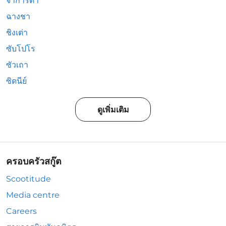
จาการ์ตา
ฉางชา
ชิงเต่า
ซับโปโร
ซัวเถา
ซิดนีย์
ดูเพิ่มเติม
ครอบครัวสกู๊ต
Scootitude
Media centre
Careers