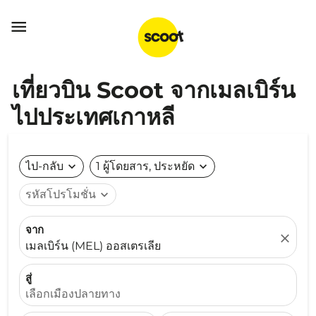

เที่ยวบิน Scoot จากเมลเบิร์น
ไปประเทศเกาหลี
ไป-กลับ
expand_more
1 ผู้โดยสาร, ประหยัด
expand_more
รหัสโปรโมชั่น
expand_more
จาก
close
เมลเบิร์น (MEL) ออสเตรเลีย
สู่
เลือกเมืองปลายทาง