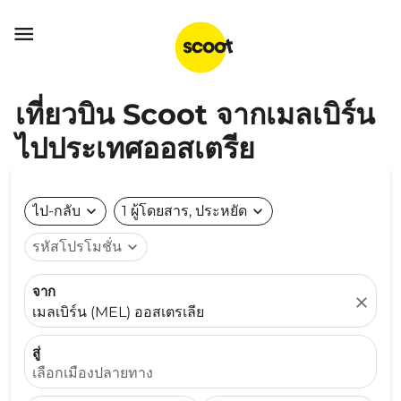

เที่ยวบิน Scoot จากเมลเบิร์น
ไปประเทศออสเตรีย
ไป-กลับ
expand_more
1 ผู้โดยสาร, ประหยัด
expand_more
รหัสโปรโมชั่น
expand_more
จาก
close
เมลเบิร์น (MEL) ออสเตรเลีย
สู่
เลือกเมืองปลายทาง