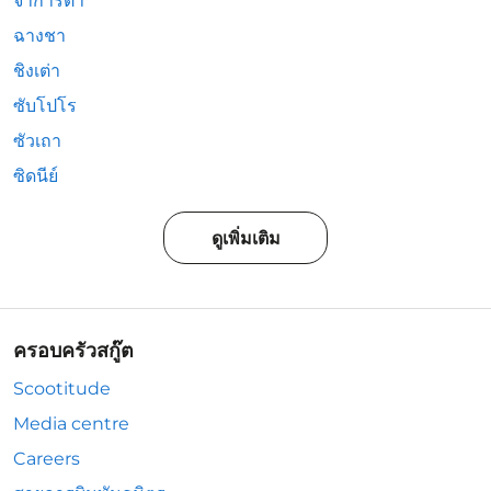
จาการ์ตา
ฉางชา
ชิงเต่า
ซับโปโร
ซัวเถา
ซิดนีย์
ดูเพิ่มเติม
ครอบครัวสกู๊ต
Scootitude
Media centre
Careers