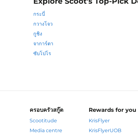
Explore Scoot's Top-Pick D
กระบี่
กวางโจว
กูชิง
จาการ์ตา
ซับโปโร
ครอบครัวสกู๊ต
Rewards for you
Scootitude
KrisFlyer
Media centre
KrisFlyerUOB