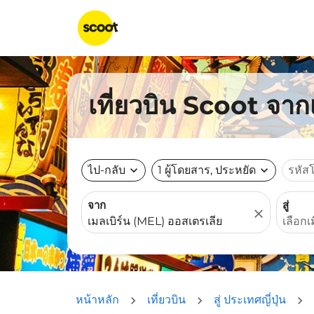
เที่ยวบิน Scoot จาก
ไป-กลับ
expand_more
1 ผู้โดยสาร, ประหยัด
expand_more
รหัส
จาก
สู่
close
หน้าหลัก
เที่ยวบิน
สู่ ประเทศญี่ปุ่น