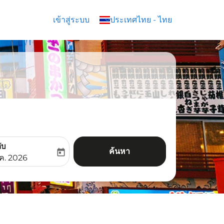
เข้าสู่ระบบ
keyboard_arrow_down
ประเทศไทย
-
ไทย
ับ
ค้นหา
today
aria-label
ooking-return-date-aria-label
.ค. 2026