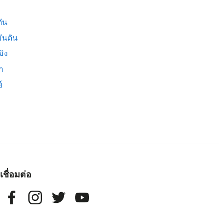
ัน
ันตัน
มิง
่า
์
เชื่อมต่อ