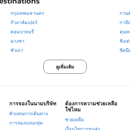
estinations
กรุงเทพมหานคร
กวนต
กัวลาลัมเปอร์
กาลีม
คอมบาทอรี่
คุนห
ฉางชา
ชิงเต
ซัวเถา
ซิดนีย
ดูเพิ่มเติม
การจองในนามบริษัท
ต้องการความช่วยเหลือ
ใช่ไหม
ตัวแทนการเดินทาง
ช่วยเหลือ
การจองแบบกลุ่ม
เงื่อนไขการขนส่ง