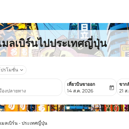
เมลเบิร์นไปประเทศญี่ปุ่น
โปรโมชั่น
expand_more
เที่ยวบินขาออก
ขากล
today
fc-booking-departure-date-
fc-b
14 ส.ค. 2026
21 ส
เมลเบิร์น - ประเทศญี่ปุ่น