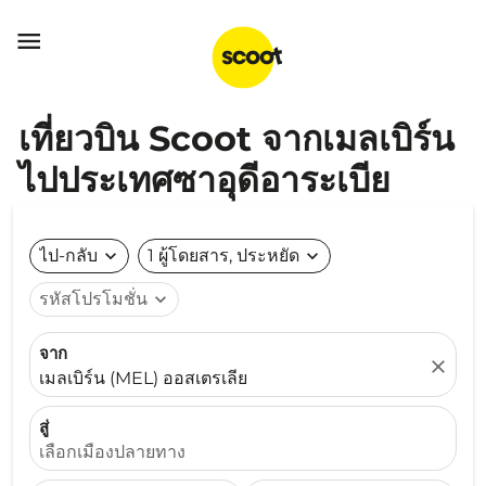

เที่ยวบิน Scoot จากเมลเบิร์น
ไปประเทศซาอุดีอาระเบีย
ไป-กลับ
expand_more
1 ผู้โดยสาร, ประหยัด
expand_more
รหัสโปรโมชั่น
expand_more
จาก
close
เมลเบิร์น (MEL) ออสเตรเลีย
สู่
เลือกเมืองปลายทาง