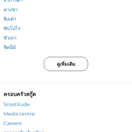
จาการ์ตา
ฉางชา
ชิงเต่า
ซับโปโร
ซัวเถา
ซิดนีย์
ดูเพิ่มเติม
ครอบครัวสกู๊ต
Scootitude
Media centre
Careers