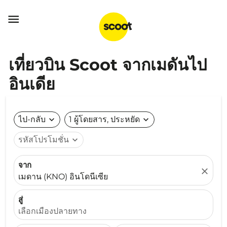

เที่ยวบิน Scoot จากเมดันไป
อินเดีย
ไป-กลับ
expand_more
1 ผู้โดยสาร, ประหยัด
expand_more
รหัสโปรโมชั่น
expand_more
จาก
close
เมดาน (KNO) อินโดนีเซีย
สู่
เลือกเมืองปลายทาง