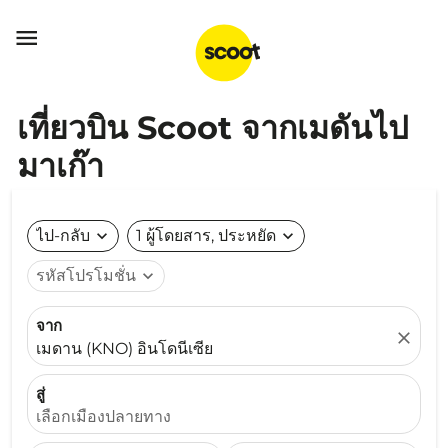

เที่ยวบิน Scoot จากเมดันไป
มาเก๊า
ไป-กลับ
expand_more
1 ผู้โดยสาร, ประหยัด
expand_more
รหัสโปรโมชั่น
expand_more
จาก
close
เมดาน (KNO) อินโดนีเซีย
สู่
เลือกเมืองปลายทาง