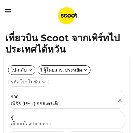

เที่ยวบิน Scoot จากเพิร์ทไป
ประเทศไต้หวัน
ไป-กลับ
expand_more
1 ผู้โดยสาร, ประหยัด
expand_more
รหัสโปรโมชั่น
expand_more
จาก
close
เพิร์ธ (PER) ออสเตรเลีย
สู่
เลือกเมืองปลายทาง