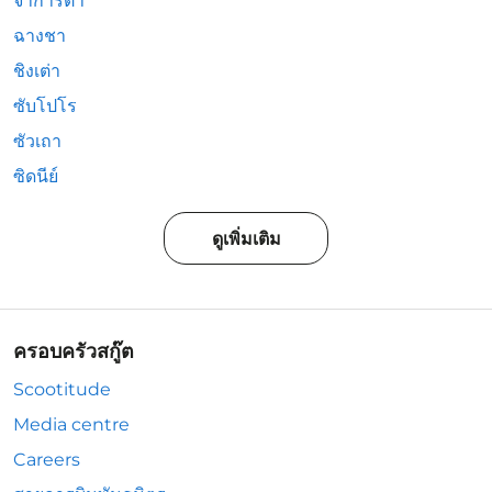
จาการ์ตา
ฉางชา
ชิงเต่า
ซับโปโร
ซัวเถา
ซิดนีย์
ดูเพิ่มเติม
ครอบครัวสกู๊ต
Scootitude
Media centre
Careers