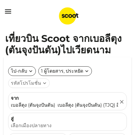

เที่ยวบิน Scoot จากเบอลีตุง
(ตันจุงปันดัน)ไปเวียดนาม
ไป-กลับ
expand_more
1 ผู้โดยสาร, ประหยัด
expand_more
รหัสโปรโมชั่น
expand_more
จาก
close
เบอลีตุง (ตันจุงปันดัน) เบอลีตุง (ตันจุงปันดัน) (TJQ) อินโดนีเ
สู่
เลือกเมืองปลายทาง