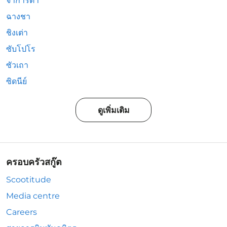
จาการ์ตา
ฉางชา
ชิงเต่า
ซับโปโร
ซัวเถา
ซิดนีย์
ดูเพิ่มเติม
ครอบครัวสกู๊ต
Scootitude
Media centre
Careers