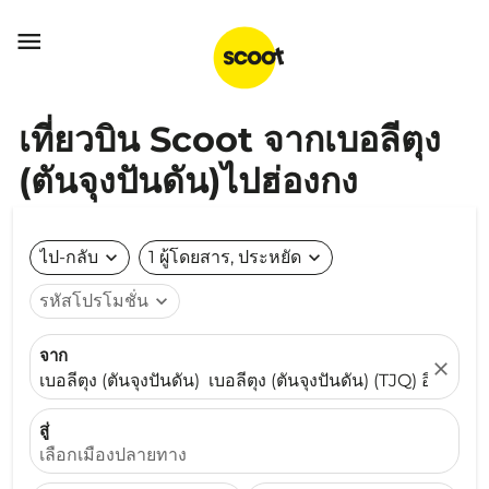

เที่ยวบิน Scoot จากเบอลีตุง
(ตันจุงปันดัน)ไปฮ่องกง
ไป-กลับ
expand_more
1 ผู้โดยสาร, ประหยัด
expand_more
รหัสโปรโมชั่น
expand_more
จาก
close
เบอลีตุง (ตันจุงปันดัน) เบอลีตุง (ตันจุงปันดัน) (TJQ) อินโดนีเ
สู่
เลือกเมืองปลายทาง