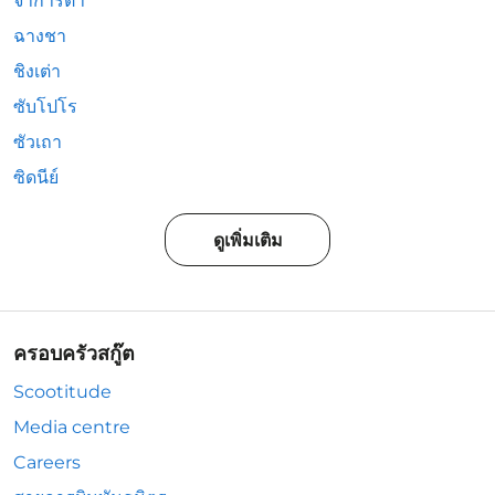
จาการ์ตา
ฉางชา
ชิงเต่า
ซับโปโร
ซัวเถา
ซิดนีย์
ดูเพิ่มเติม
ครอบครัวสกู๊ต
Scootitude
Media centre
Careers