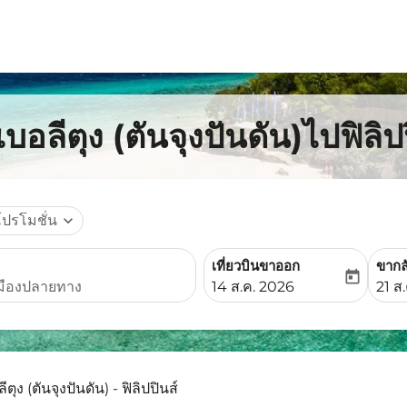
บอลีตุง (ตันจุงปันดัน)ไปฟิลิป
โปรโมชั่น
expand_more
เที่ยวบินขาออก
ขากล
today
fc-booking-departure-date-
fc-b
14 ส.ค. 2026
21 ส
ีตุง (ตันจุงปันดัน) - ฟิลิปปินส์