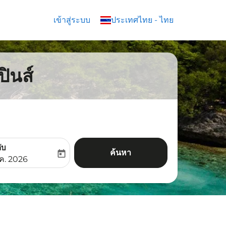
เข้าสู่ระบบ
keyboard_arrow_down
ประเทศไทย
-
ไทย
ปินส์
ับ
ค้นหา
today
aria-label
ooking-return-date-aria-label
.ค. 2026