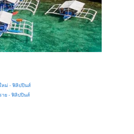
ใหม่ - ฟิลิปปินส์
ราย - ฟิลิปปินส์