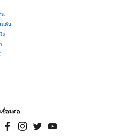
ัน
ันตัน
มิง
่า
์
เชื่อมต่อ