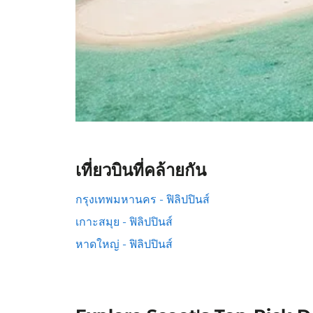
เที่ยวบินที่คล้ายกัน
กรุงเทพมหานคร - ฟิลิปปินส์
เกาะสมุย - ฟิลิปปินส์
หาดใหญ่ - ฟิลิปปินส์