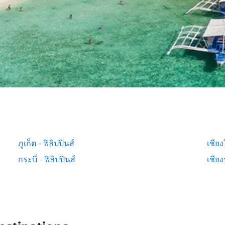
ภูเก็ต - ฟิลิปปินส์
เชียง
กระบี่ - ฟิลิปปินส์
เชียง