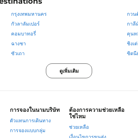
estinations
กรุงเทพมหานคร
กวนต
กัวลาลัมเปอร์
กาลีม
คอมบาทอรี่
คุนห
ฉางชา
ชิงเต
ซัวเถา
ซิดนีย
ดูเพิ่มเติม
การจองในนามบริษัท
ต้องการความช่วยเหลือ
ใช่ไหม
ตัวแทนการเดินทาง
ช่วยเหลือ
การจองแบบกลุ่ม
เงื่อนไขการขนส่ง