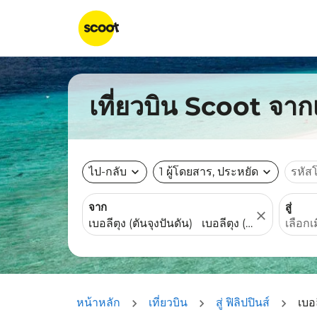
เที่ยวบิน Scoot จากเ
ไป-กลับ
expand_more
1 ผู้โดยสาร, ประหยัด
expand_more
รหัส
จาก
สู่
close
หน้าหลัก
เที่ยวบิน
สู่ ฟิลิปปินส์
เบอล