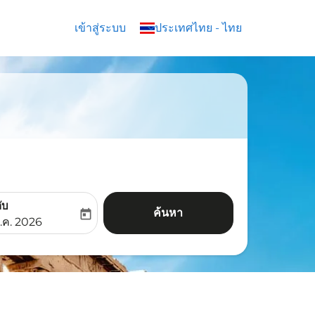
เข้าสู่ระบบ
keyboard_arrow_down
ประเทศไทย
-
ไทย
ับ
ค้นหา
today
aria-label
ooking-return-date-aria-label
.ค. 2026