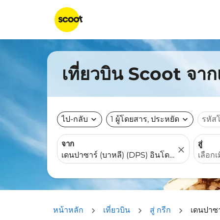
เที่ยวบิน Scoot จา
ไป-กลับ
expand_more
1 ผู้โดยสาร, ประหยัด
expand_more
รหัส
จาก
สู่
close
หน้าหลัก
เที่ยวบิน
สู่ กรีก
เดนปาซาร