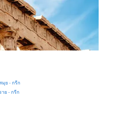
มุย - กรีก
ราย - กรีก