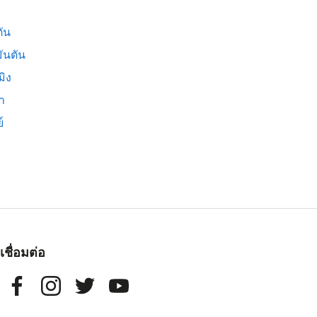
ัน
ันตัน
มิง
่า
์
เชื่อมต่อ