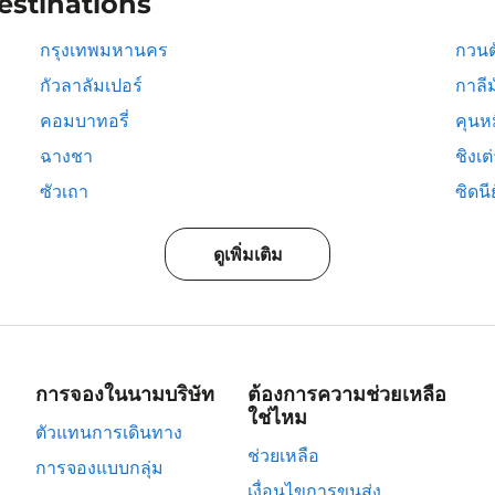
estinations
กรุงเทพมหานคร
กวนต
กัวลาลัมเปอร์
กาลีม
คอมบาทอรี่
คุนห
ฉางชา
ชิงเต
ซัวเถา
ซิดนีย
ดูเพิ่มเติม
การจองในนามบริษัท
ต้องการความช่วยเหลือ
ใช่ไหม
ตัวแทนการเดินทาง
ช่วยเหลือ
การจองแบบกลุ่ม
เงื่อนไขการขนส่ง