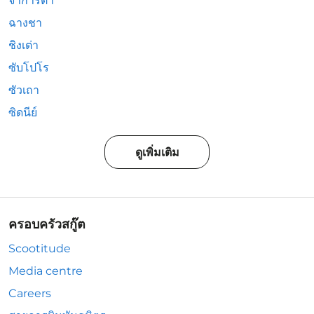
จาการ์ตา
ฉางชา
ชิงเต่า
ซับโปโร
ซัวเถา
ซิดนีย์
ดูเพิ่มเติม
ครอบครัวสกู๊ต
Scootitude
Media centre
Careers