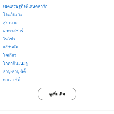
เขตเศรษฐกิจพิเศษคลาร์ก
โอะกินะวะ
สุราบายา
มาคาสซาร์
ไหโข่ว
ตริวันดัม
โตเกียว
โกตากินะบะลู
ลาปู-ลาปู ซิตี้
ดาเวา ซิตี้
ดูเพิ่มเติม