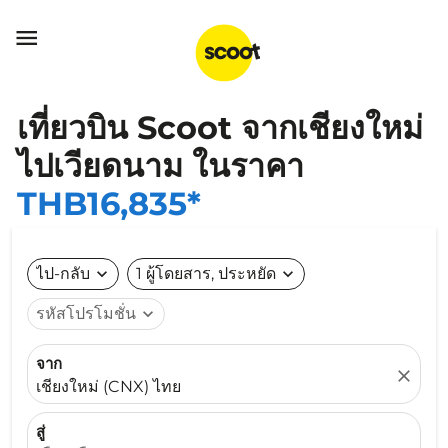

เที่ยวบิน Scoot จากเชียงใหม่
ไปเวียดนาม ในราคา
THB16,835*
ไป-กลับ
expand_more
1 ผู้โดยสาร, ประหยัด
expand_more
รหัสโปรโมชั่น
expand_more
จาก
close
เชียงใหม่ (CNX) ไทย
สู่