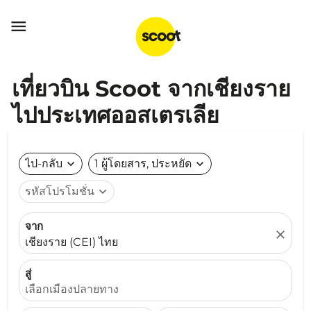

เที่ยวบิน Scoot จากเชียงราย
ไปประเทศออสเตรเลีย
ไป-กลับ
expand_more
1 ผู้โดยสาร, ประหยัด
expand_more
รหัสโปรโมชั่น
expand_more
จาก
close
เชียงราย (CEI) ไทย
สู่
เลือกเมืองปลายทาง