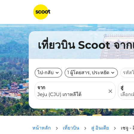
เที่ยวบิน Scoot จาก
ไป-กลับ
expand_more
1 ผู้โดยสาร, ประหยัด
expand_more
รหัส
จาก
สู่
close
หน้าหลัก
เที่ยวบิน
สู่ อินเดีย
เชจู - 