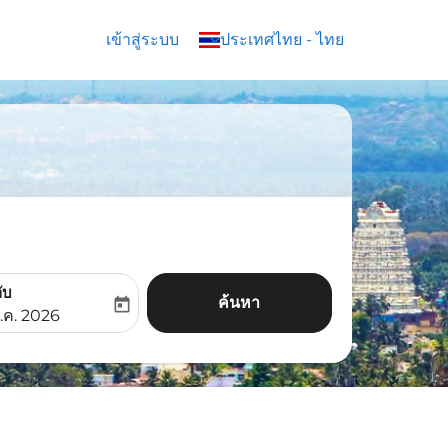
เข้าสู่ระบบ
keyboard_arrow_down
ประเทศไทย
-
ไทย
ับ
ค้นหา
today
aria-label
ooking-return-date-aria-label
.ค. 2026