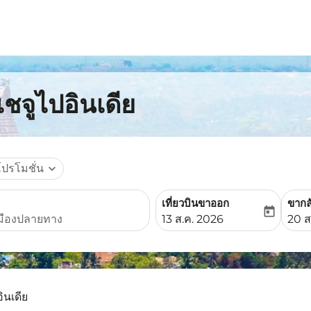
เชจูไปอินเดีย
โปรโมชั่น
expand_more
เที่ยวบินขาออก
ขากล
today
fc-booking-departure-date-
fc-b
13 ส.ค. 2026
20 ส
อินเดีย