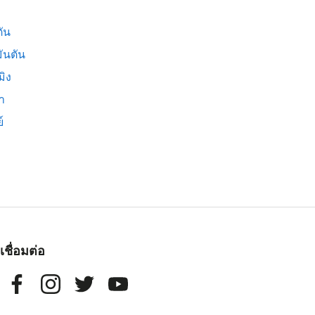
ัน
ันตัน
มิง
่า
์
เชื่อมต่อ