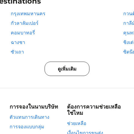
estinations
กรุงเทพมหานคร
กวนต
กัวลาลัมเปอร์
กาลีม
คอมบาทอรี่
คุนห
ฉางชา
ชิงเต
ซัวเถา
ซิดนีย
ดูเพิ่มเติม
การจองในนามบริษัท
ต้องการความช่วยเหลือ
ใช่ไหม
ตัวแทนการเดินทาง
ช่วยเหลือ
การจองแบบกลุ่ม
เงื่อนไขการขนส่ง