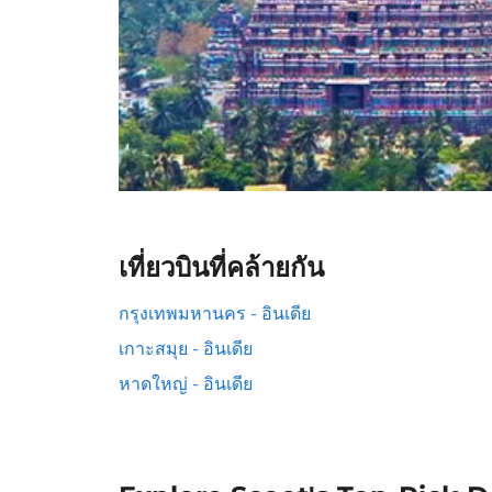
เที่ยวบินที่คล้ายกัน
กรุงเทพมหานคร - อินเดีย
เกาะสมุย - อินเดีย
หาดใหญ่ - อินเดีย