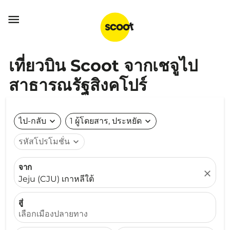

เที่ยวบิน Scoot จากเชจูไป
สาธารณรัฐสิงคโปร์
ไป-กลับ
expand_more
1 ผู้โดยสาร, ประหยัด
expand_more
รหัสโปรโมชั่น
expand_more
จาก
close
Jeju (CJU) เกาหลีใต้
สู่
เลือกเมืองปลายทาง