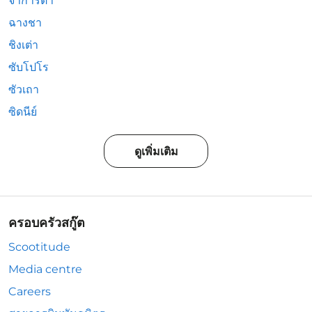
จาการ์ตา
ฉางชา
ชิงเต่า
ซับโปโร
ซัวเถา
ซิดนีย์
ดูเพิ่มเติม
ครอบครัวสกู๊ต
Scootitude
Media centre
Careers