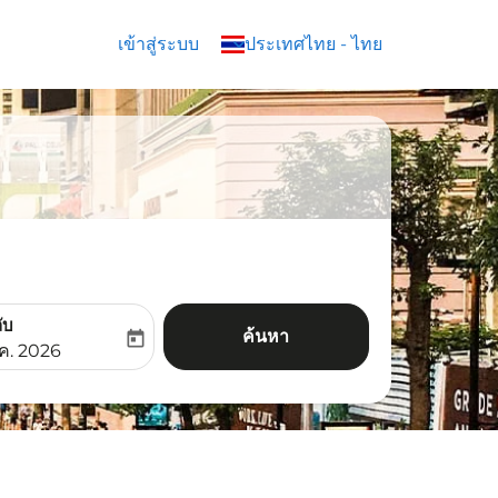
เข้าสู่ระบบ
keyboard_arrow_down
ประเทศไทย
-
ไทย
ับ
ค้นหา
today
aria-label
ooking-return-date-aria-label
.ค. 2026