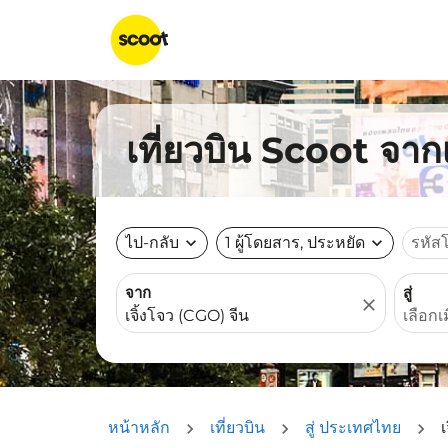
เที่ยวบิน Scoot จา
ไป-กลับ
expand_more
1 ผู้โดยสาร, ประหยัด
expand_more
รหัส
จาก
สู่
close
หน้าหลัก
เที่ยวบิน
สู่ ประเทศไทย