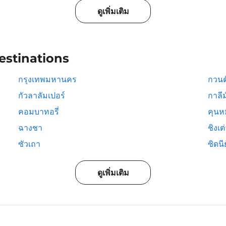
ดูเพิ่มเติม
estinations
กรุงเทพมหานคร
กวนต
กัวลาลัมเปอร์
กาลีม
คอมบาทอรี่
คุนห
ฉางชา
ชิงเต
ซัวเถา
ซิดนีย
ดูเพิ่มเติม