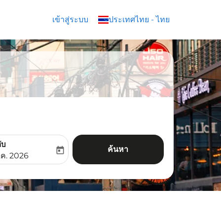
เข้าสู่ระบบ
keyboard_arrow_down
ประเทศไทย
-
ไทย
ับ
ค้นหา
today
aria-label
ooking-return-date-aria-label
.ค. 2026