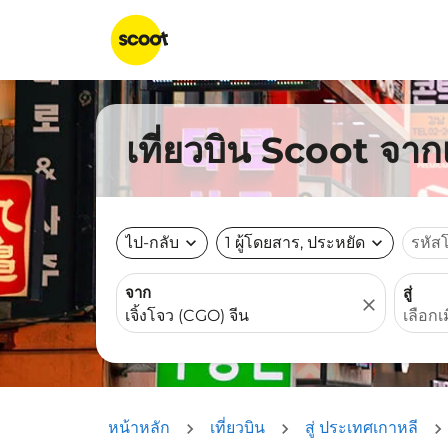
เที่ยวบิน Scoot จาก
ไป-กลับ
expand_more
1 ผู้โดยสาร, ประหยัด
expand_more
รหัส
จาก
สู่
close
หน้าหลัก
เที่ยวบิน
สู่ ประเทศเกาหลี