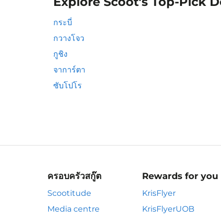
Explore Scoot's Top-Pick D
กระบี่
กวางโจว
กูชิง
จาการ์ตา
ซับโปโร
ครอบครัวสกู๊ต
Rewards for you
Scootitude
KrisFlyer
Media centre
KrisFlyerUOB