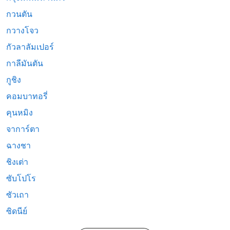
กวนตัน
กวางโจว
กัวลาลัมเปอร์
กาลีมันตัน
กูชิง
คอมบาทอรี่
คุนหมิง
จาการ์ตา
ฉางชา
ชิงเต่า
ซับโปโร
ซัวเถา
ซิดนีย์