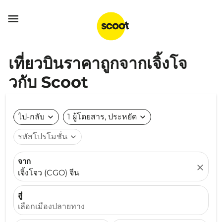

เที่ยวบินราคาถูกจากเจิ้งโจ
วกับ Scoot
ไป-กลับ
expand_more
1 ผู้โดยสาร, ประหยัด
expand_more
รหัสโปรโมชั่น
expand_more
จาก
close
เจิ้งโจว (CGO) จีน
สู่
เลือกเมืองปลายทาง