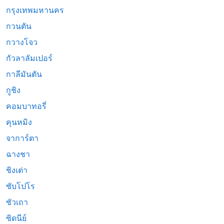
กรุงเทพมหานคร
กวนตัน
กวางโจว
กัวลาลัมเปอร์
กาลีมันตัน
กูชิง
คอมบาทอรี่
คุนหมิง
จาการ์ตา
ฉางชา
ชิงเต่า
ซับโปโร
ซัวเถา
ซิดนีย์