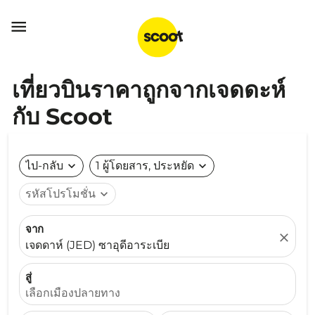

เที่ยวบินราคาถูกจากเจดดะห์
กับ Scoot
ไป-กลับ
expand_more
1 ผู้โดยสาร, ประหยัด
expand_more
รหัสโปรโมชั่น
expand_more
จาก
close
เจดดาห์ (JED) ซาอุดีอาระเบีย
สู่
เลือกเมืองปลายทาง