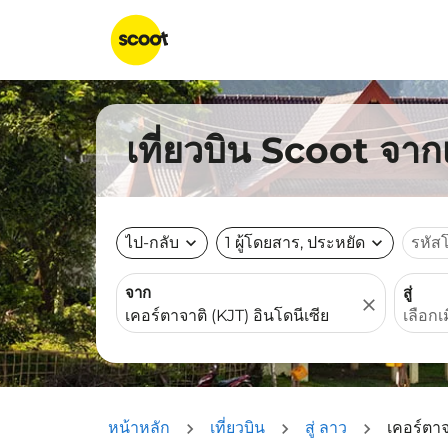
เที่ยวบิน Scoot จา
ไป-กลับ
expand_more
1 ผู้โดยสาร, ประหยัด
expand_more
รหัส
จาก
สู่
close
หน้าหลัก
เที่ยวบิน
สู่ ลาว
เคอร์ตาจ