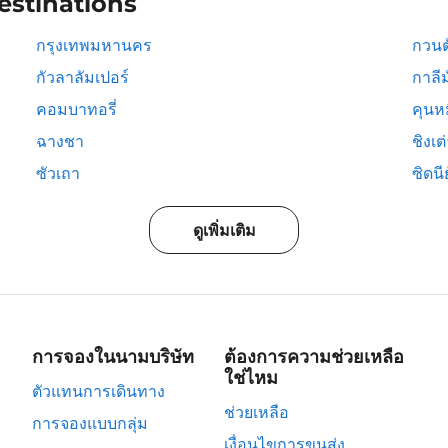
estinations
กรุงเทพมหานคร
กวนต
กัวลาลัมเปอร์
กาลีม
คอมบาทอรี่
คุนห
ฉางชา
ชิงเต
ซัวเถา
ซิดนีย
ดูเพิ่มเติม
การจองในนามบริษัท
ต้องการความช่วยเหลือ
ใช่ไหม
ตัวแทนการเดินทาง
ช่วยเหลือ
การจองแบบกลุ่ม
เงื่อนไขการขนส่ง