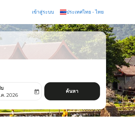
เข้าสู่ระบบ
keyboard_arrow_down
ประเทศไทย
-
ไทย
ับ
ค้นหา
today
aria-label
ooking-return-date-aria-label
.ค. 2026