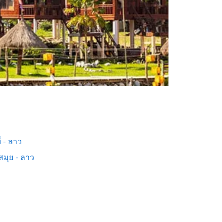
่ - ลาว
สมุย - ลาว