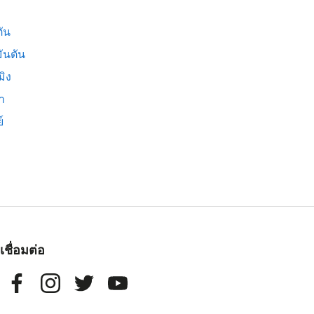
ัน
ันตัน
มิง
่า
์
เชื่อมต่อ