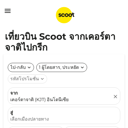

เที่ยวบิน Scoot จากเคอร์ตา
จาติไปกรีก
ไป-กลับ
expand_more
1 ผู้โดยสาร, ประหยัด
expand_more
รหัสโปรโมชั่น
expand_more
จาก
close
เคอร์ตาจาติ (KJT) อินโดนีเซีย
สู่
เลือกเมืองปลายทาง