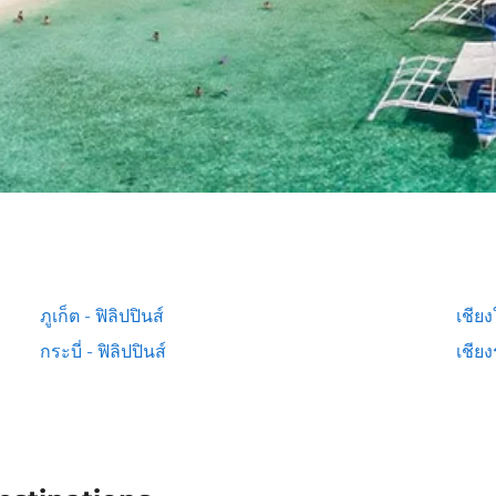
ภูเก็ต - ฟิลิปปินส์
เชียง
กระบี่ - ฟิลิปปินส์
เชียง