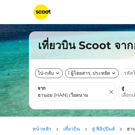
เที่ยวบิน Scoot จาก
ไป-กลับ
expand_more
1 ผู้โดยสาร, ประหยัด
expand_more
รหัส
จาก
สู่
close
หน้าหลัก
เที่ยวบิน
สู่ ฟิลิปปินส์
ฮาน