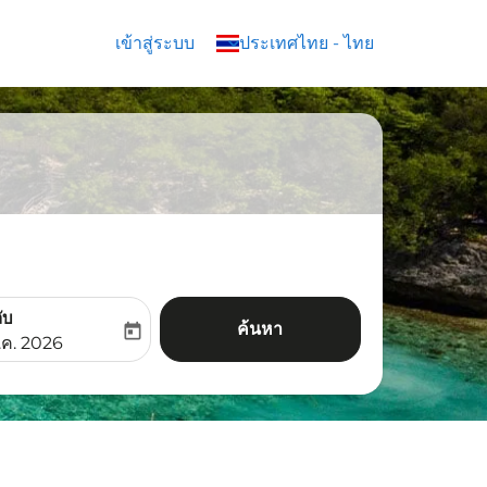
เข้าสู่ระบบ
keyboard_arrow_down
ประเทศไทย
-
ไทย
ับ
ค้นหา
today
aria-label
ooking-return-date-aria-label
.ค. 2026