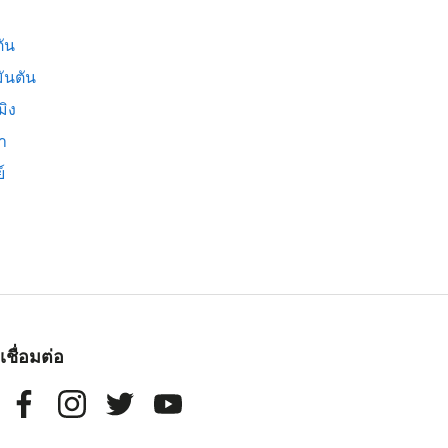
ัน
ันตัน
มิง
่า
์
เชื่อมต่อ