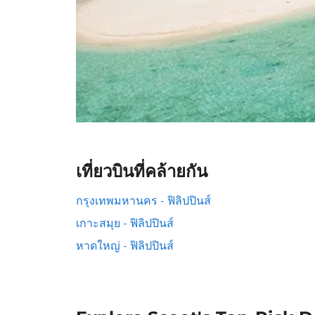
เที่ยวบินที่คล้ายกัน
กรุงเทพมหานคร - ฟิลิปปินส์
เกาะสมุย - ฟิลิปปินส์
หาดใหญ่ - ฟิลิปปินส์