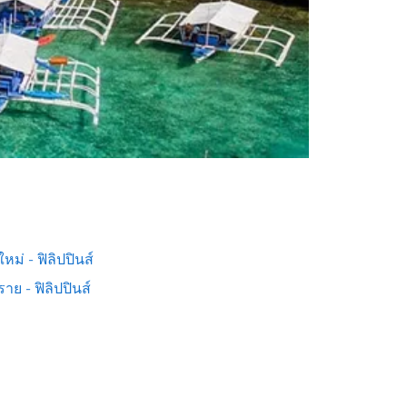
ใหม่ - ฟิลิปปินส์
ราย - ฟิลิปปินส์