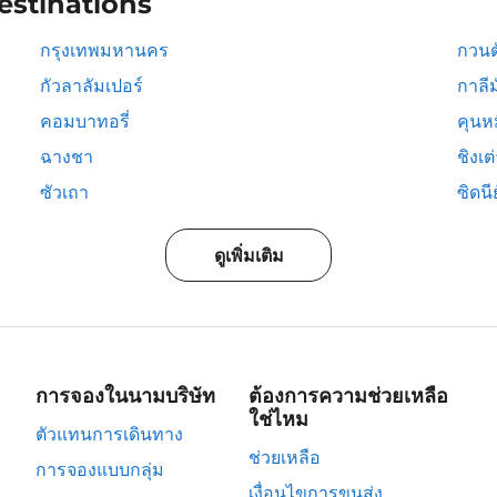
estinations
กรุงเทพมหานคร
กวนต
กัวลาลัมเปอร์
กาลีม
คอมบาทอรี่
คุนห
ฉางชา
ชิงเต
ซัวเถา
ซิดนีย
ดูเพิ่มเติม
การจองในนามบริษัท
ต้องการความช่วยเหลือ
ใช่ไหม
ตัวแทนการเดินทาง
ช่วยเหลือ
การจองแบบกลุ่ม
เงื่อนไขการขนส่ง