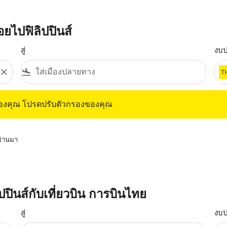
ยไปฟิลิปปินส์
สู่
งบ
close
flight_land
T
ุณ โปรดปรับตัวกรองของคุณ
ของคุณ โปรดปรับตัวกรองของคุณ
่ผ่านมา
ปปินส์กับเที่ยวบิน การบินไทย
สู่
งบ